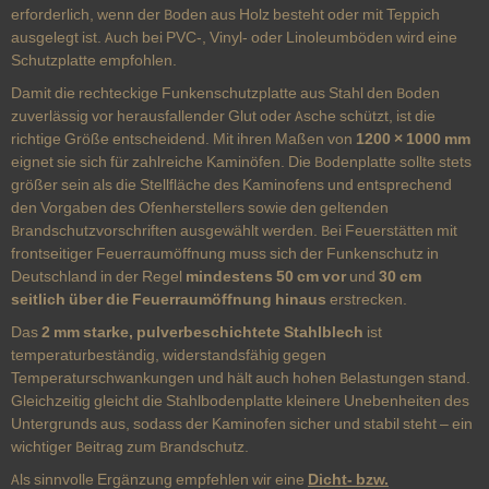
erforderlich, wenn der Boden aus Holz besteht oder mit Teppich
ausgelegt ist. Auch bei PVC-, Vinyl- oder Linoleumböden wird eine
Schutzplatte empfohlen.
Damit die rechteckige Funkenschutzplatte aus Stahl den Boden
zuverlässig vor herausfallender Glut oder Asche schützt, ist die
richtige Größe entscheidend. Mit ihren Maßen von
1200 × 1000 mm
eignet sie sich für zahlreiche Kaminöfen. Die Bodenplatte sollte stets
größer sein als die Stellfläche des Kaminofens und entsprechend
den Vorgaben des Ofenherstellers sowie den geltenden
Brandschutzvorschriften ausgewählt werden. Bei Feuerstätten mit
frontseitiger Feuerraumöffnung muss sich der Funkenschutz in
Deutschland in der Regel
mindestens 50 cm vor
und
30 cm
seitlich über die Feuerraumöffnung hinaus
erstrecken.
Das
2 mm starke, pulverbeschichtete Stahlblech
ist
temperaturbeständig, widerstandsfähig gegen
Temperaturschwankungen und hält auch hohen Belastungen stand.
Gleichzeitig gleicht die Stahlbodenplatte kleinere Unebenheiten des
Untergrunds aus, sodass der Kaminofen sicher und stabil steht – ein
wichtiger Beitrag zum Brandschutz.
Als sinnvolle Ergänzung empfehlen wir eine
Dicht- bzw.