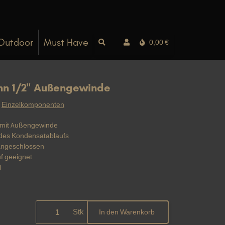
Outdoor
Must Have
0,00 €
hn 1/2" Außengewinde
:
Einzelkomponenten
 mit Außengewinde
des Kondensatablaufs
 angeschlossen
f geeignet
l
Stk
In den Warenkorb