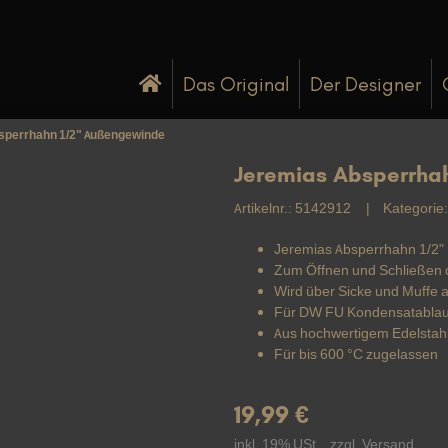
Das Original
Der Designer
sperrhahn 1/2" Außengewinde
Jeremias Absperrha
Artikelnr.:
5142912
Kategorie
Jeremias Absperrhahn 1/2"
Zum Öffnen und Schließen 
Wird über Sicke und Muffe
Für DW FU Kondensatablau
Aus hochwertigem Edelstah
Für bis 600 °C zugelassen
19,99 €
inkl. 19% USt. , zzgl.
Versand