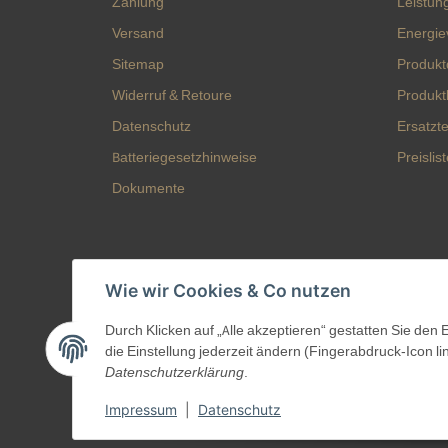
Zahlung
Leistun
Versand
Energie
Sitemap
Produkt
Widerruf & Retoure
Produkt
Datenschutz
Ersatztei
Batteriegesetzhinweise
Preislis
Dokumente
Wie wir Cookies & Co nutzen
Durch Klicken auf „Alle akzeptieren“ gestatten Sie den
die Einstellung jederzeit ändern (Fingerabdruck-Icon li
Datenschutzerklärung
.
Impressum
|
Datenschutz