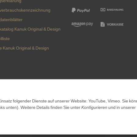
gserklärung
verbrauchskennzeichnung
datenblätter
katalog Kanuk Original & Design
lliste
te Kanuk Original & Design
Vertrag widerrufen
 Einsatz folgender Dienste auf unserer Website: YouTube, Vimeo. Sie kö
nks unten). Weitere Details finden Sie unter
Konfigurieren
und in unserer
©
Kanuk.de
2026