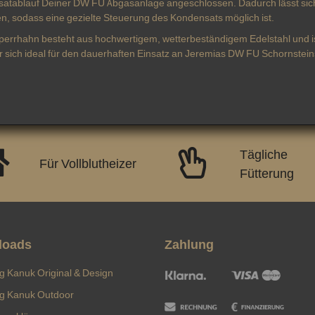
atablauf Deiner DW FU Abgasanlage angeschlossen. Dadurch lässt sich
en, sodass eine gezielte Steuerung des Kondensats möglich ist.
perrhahn besteht aus hochwertigem, wetterbeständigem Edelstahl und is
er sich ideal für den dauerhaften Einsatz an Jeremias DW FU Schornstei
Tägliche
Für Vollblutheizer
Fütterung
loads
Zahlung
ng Kanuk Original & Design
ng Kanuk Outdoor