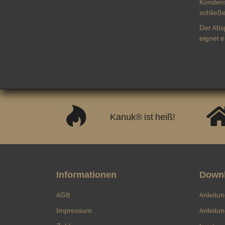
Kondens
schließ
Der Abs
eignet 
Kanuk® ist heiß!
Informationen
Down
AGB
Anleitu
Impressum
Anleitu