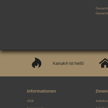
Gesamtl
Gewicht
Prod
Wert
Kanuk® ist heiß!
Informationen
Down
AGB
Anleitu