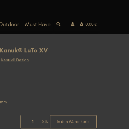
Outdoor
Must Have
0,00 €
 Kanuk® LuTo XV
:
Kanuk® Design
0 mm
Stk
In den Warenkorb
Loading...