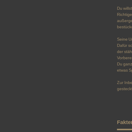
Du will
Richtige
außerge
bestück
Seine U
Dafür so
der stäh
Vorberei
Du ganz
etwas Sp
Zur Inb
gesteckt
Fakte