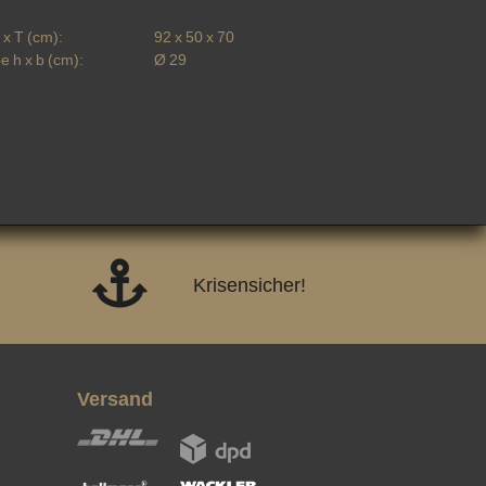
x T (cm):
92 x 50 x 70
e h x b (cm):
Ø 29
Krisensicher!
Versand