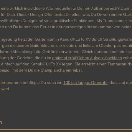
st eine wirklich individuelle Wärmequelle für Deinen Außenbereich? Dan
 für Dich. Dieser Design-Ofen bietet Dir alles, was Du Dir von einem Gar
wöhnliches Design und viele praktische Funktionen. Als Tunnelkamin lä
en und Du kannst das Feuer in der geräumigen Brennkammer von beiden 
mgebung heizt der Gartenkamin Kanuk® LuTo XV durch Strahlungswärme 
rgen die beiden Seitenbleche, die rechts und links am Ofenkorpus montie
lernen Abschlussplatte Getränke erwärmen. Gleich daneben befindet sich 
tung der Gerichte, die du im
optional erhältlichen Aufsatz-Backfach
zuber
 einfach auf den Kanuk® LuTo XV legen. Sie erreicht einen Temperaturbe
eisöl, mit dem Du die Stahlplancha einreibst.
etriebnahme benötigst Du noch ein
100 cm langes Ofenrohr
, dass auf d
 wird.
n