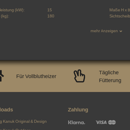
eistung (kW):
15
Maße H x B 
 (kg):
180
Sichtscheib
mehr Anzeigen
ukteigenschaft
Tägliche
Für Vollblutheizer
Fütterung
loads
Zahlung
ng Kanuk Original & Design