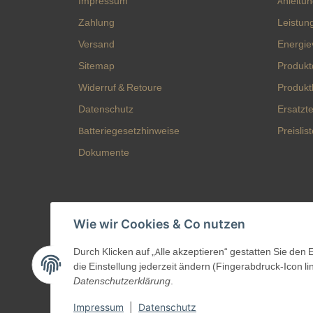
Impressum
Anleitu
Zahlung
Leistun
Versand
Energie
Sitemap
Produkt
Widerruf & Retoure
Produkt
Datenschutz
Ersatztei
Batteriegesetzhinweise
Preislis
Dokumente
Wie wir Cookies & Co nutzen
Durch Klicken auf „Alle akzeptieren“ gestatten Sie den
die Einstellung jederzeit ändern (Fingerabdruck-Icon li
Datenschutzerklärung
.
Impressum
|
Datenschutz