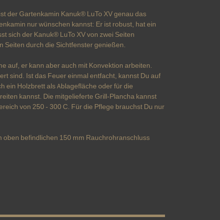
n ist der Gartenkamin Kanuk® LuTo XV genau das
tenkamin nur wünschen kannst: Er ist robust, hat ein
sst sich der Kanuk® LuTo XV von zwei Seiten
Seiten durch die Sichtfenster genießen.
auf, er kann aber auch mit Konvektion arbeiten.
rt sind. Ist das Feuer einmal entfacht, kannst Du auf
ein Holzbrett als Ablagefläche oder für die
eiten kannst. Die mitgelieferte Grill-Plancha kannst
reich von 250 - 300 C. Für die Pflege brauchst Du nur
en oben befindlichen 150 mm Rauchrohranschluss