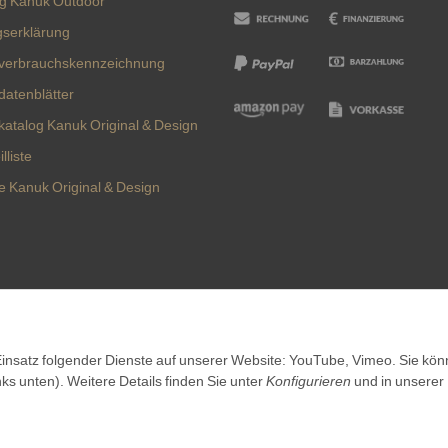
ng Kanuk Outdoor
gserklärung
verbrauchskennzeichnung
datenblätter
katalog Kanuk Original & Design
lliste
te Kanuk Original & Design
Vertrag widerrufen
 Einsatz folgender Dienste auf unserer Website: YouTube, Vimeo. Sie kö
nks unten). Weitere Details finden Sie unter
Konfigurieren
und in unserer
©
Kanuk.de
2026