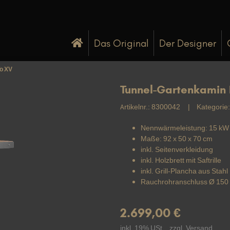
Das Original
Der Designer
o XV
Tunnel-Gartenkamin
Artikelnr.:
8300042
Kategorie
Nennwärmeleistung: 15 kW
Maße: 92 x 50 x 70 cm
inkl. Seitenverkleidung
inkl. Holzbrett mit Saftrille
inkl. Grill-Plancha aus Stahl
Rauchrohranschluss Ø 15
2.699,00 €
inkl. 19% USt. , zzgl.
Versand