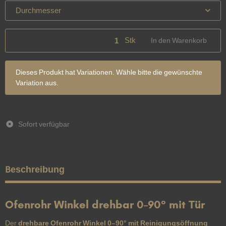
Durchmesser
Stk
In den Warenkorb
x
Dieses Produkt hat Variationen. Wähle bitte die gewünschte
Variation aus.
Sofort verfügbar
Beschreibung
Ofenrohr Winkel drehbar 0–90° mit Tür
Der
drehbare Ofenrohr Winkel 0–90° mit Reinigungsöffnung