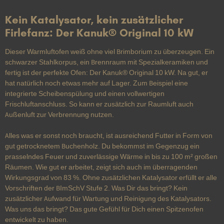
Kein Katalysator, kein zusätzlicher
Firlefanz: Der Kanuk® Original 10 kW
Dieser Warmluftofen weiß ohne viel Brimborium zu überzeugen. Ein
schwarzer Stahlkorpus, ein Brennraum mit Spezialkeramiken und
fertig ist der perfekte Ofen: Der Kanuk® Original 10 kW. Na gut, er
hat natürlich noch etwas mehr auf Lager. Zum Beispiel eine
integrierte Scheibenspülung und einen vollwertigen
Frischluftanschluss. So kann er zusätzlich zur Raumluft auch
Außenluft zur Verbrennung nutzen.
Alles was er sonst noch braucht, ist ausreichend Futter in Form von
gut getrocknetem Buchenholz. Du bekommst im Gegenzug ein
prasselndes Feuer und zuverlässige Wärme in bis zu 100 m² großen
Räumen. Wie gut er arbeitet, zeigt sich auch im überragenden
Wirkungsgrad von 83 %. Ohne zusätzlichen Katalysator erfüllt er alle
Vorschriften der BImSchV Stufe 2. Was Dir das bringt? Kein
zusätzlicher Aufwand für Wartung und Reinigung des Katalysators.
Was uns das bringt? Das gute Gefühl für Dich einen Spitzenofen
entwickelt zu haben.