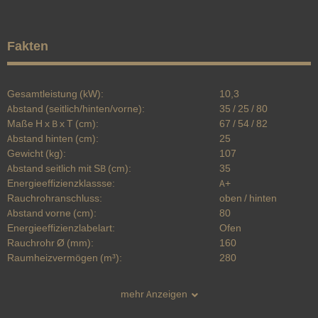
Fakten
Gesamtleistung (kW):
10,3
Abstand (seitlich/hinten/vorne):
35 / 25 / 80
Maße H x B x T (cm):
67 / 54 / 82
Abstand hinten (cm):
25
Gewicht (kg):
107
Abstand seitlich mit SB (cm):
35
Energieeffizienzklassse:
A+
Rauchrohranschluss:
oben / hinten
Abstand vorne (cm):
80
Energieeffizienzlabelart:
Ofen
Rauchrohr Ø (mm):
160
Raumheizvermögen (m³):
280
mehr Anzeigen
Produkteigenschaft
Wert