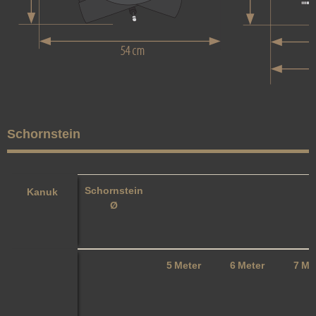
Schornstein
Schornstein
Kanuk
Ø
5 Meter
6 Meter
7 Me