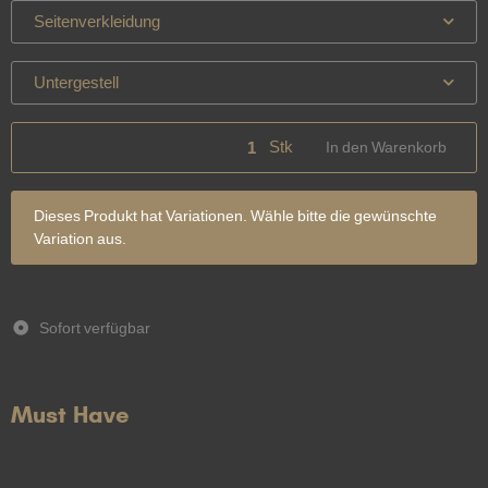
Seitenverkleidung
Untergestell
Stk
In den Warenkorb
x
Dieses Produkt hat Variationen. Wähle bitte die gewünschte
Variation aus.
Sofort verfügbar
Must Have