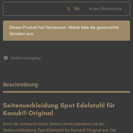
Stk
In den Warenkorb
x
Dieses Produkt hat Variationen. Wähle bitte die gewünschte
Variation aus.
Sofort verfügbar
Beschreibung
Seitenverkleidung Spot Edelstahl für
Kanuk® Original
Brich die schwarze Optik Deines Werkstattofens mit der
Seitenverkleidung Spot Edelstahl für Kanuk® Original auf. Die