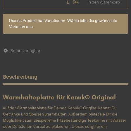
Stk
In den Warenkorb
x
Dieses Produkt hat Variationen. Wähle bitte die gewünschte
Variation aus.
Sofort verfügbar
Beschreibung
Warmhalteplatte für Kanuk® Original
Auf der Warmhalteplatte für Deinen Kanuk® Original kannst Du
Getränke und Speisen warmhalten. Außerdem bietet sie Dir die
Möglichkeit zum Beispiel eine hitzebeständige Teekanne mit Wasser
oder Duftstoffen darauf zu platzieren. Dieses sorgt für ein