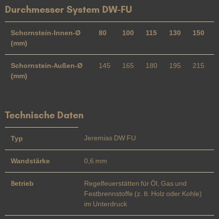
Durchmesser System DW-FU
Schornstein-Innen-Ø
80
100
115
130
150
(mm)
Schornstein-Außen-Ø
145
165
180
195
215
(mm)
Technische Daten
Jeremias DW FU
Typ
Wandstärke
0,6 mm
Betrieb
Regelfeuerstätten für Öl, Gas und
Festbrennstoffe (z. B. Holz oder Kohle)
im Unterdruck