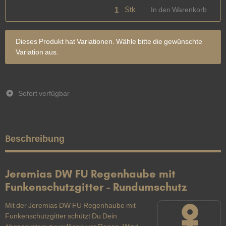
Stk
In den Warenkorb
x
Dieses Produkt hat Variationen. Wähle bitte die gewünschte
Variation aus.
Sofort verfügbar
Beschreibung
Jeremias DW FU Regenhaube mit
Funkenschutzgitter - Rundumschutz
Mit der Jeremias DW FU Regenhaube mit
Funkenschutzgitter schützt Du Dein