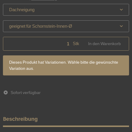
Dachneigung
geeignet für Schornstein-Innen-Ø
Stk
In den Warenkorb
x
Dieses Produkt hat Variationen. Wähle bitte die gewünschte
Variation aus.
Sofort verfügbar
Beschreibung