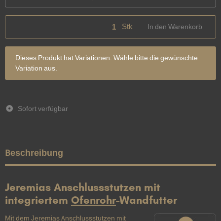
Stk
In den Warenkorb
x
Dieses Produkt hat Variationen. Wähle bitte die gewünschte
Variation aus.
Sofort verfügbar
Beschreibung
Jeremias Anschlussstutzen mit
integriertem
Ofenrohr
-Wandfutter
Mit dem Jeremias Anschlussstutzen mit