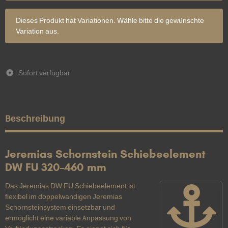
x
Dieses Produkt hat Variationen. Wähle bitte die gewünschte
Variation aus.
Sofort verfügbar
Beschreibung
Jeremias Schornstein Schiebeelement
DW FU 320–460 mm
Das Jeremias DW FU Schiebeelement ist
flexibel im doppelwandigen Jeremias
Schornsteinsystem einsetzbar und
ermöglicht eine variable Anpassung von