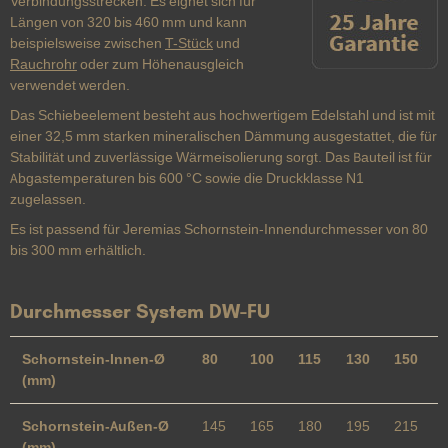
Verbindungsstrecken. Es eignet sich für
Längen von 320 bis 460 mm und kann
beispielsweise zwischen
T-Stück
und
Rauchrohr
oder zum Höhenausgleich
verwendet werden.
Das Schiebeelement besteht aus hochwertigem Edelstahl und ist mit
einer 32,5 mm starken mineralischen Dämmung ausgestattet, die für
Stabilität und zuverlässige Wärmeisolierung sorgt. Das Bauteil ist für
Abgastemperaturen bis 600 °C sowie die Druckklasse N1
zugelassen.
Es ist passend für Jeremias Schornstein-Innendurchmesser von 80
bis 300 mm erhältlich.
Durchmesser System DW-FU
Schornstein-Innen-Ø
80
100
115
130
150
(mm)
Schornstein-Außen-Ø
145
165
180
195
215
(mm)