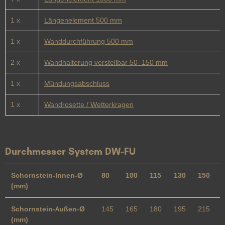
1 x
Längenelement 500 mm
1 x
Wanddurchführung 500 mm
2 x
Wandhalterung verstellbar 50–150 mm
1 x
Mündungsabschluss
1 x
Wandrosette / Wetterkragen
Durchmesser System DW-FU
Schornstein-Innen-Ø
80
100
115
130
150
(mm)
Schornstein-Außen-Ø
145
165
180
195
215
(mm)