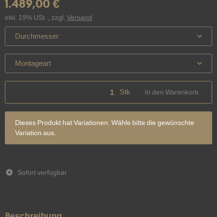
1.489,00 €
inkl. 19% USt. , zzgl.
Versand
Durchmesser
Montageart
Stk
In den Warenkorb
x
Dieses Produkt hat Variationen. Wähle bitte die gewünschte
Variation aus.
Sofort verfügbar
Beschreibung