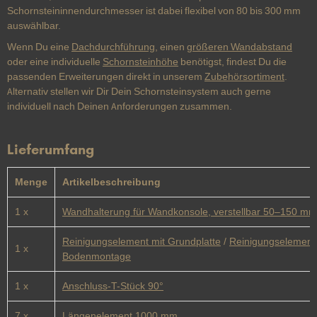
Schornsteininnendurchmesser ist dabei flexibel von 80 bis 300 mm
auswählbar.
Wenn Du eine
Dachdurchführung
, einen
größeren Wandabstand
oder eine individuelle
Schornsteinhöhe
benötigst, findest Du die
passenden Erweiterungen direkt in unserem
Zubehörsortiment
.
Alternativ stellen wir Dir Dein Schornsteinsystem auch gerne
individuell nach Deinen Anforderungen zusammen.
Lieferumfang
Menge
Artikelbeschreibung
1 x
Wandhalterung für Wandkonsole, verstellbar 50–150 mm
Reinigungselement mit Grundplatte
/
Reinigungselement
1 x
Bodenmontage
1 x
Anschluss-T-Stück 90°
7 x
Längenelement 1000 mm