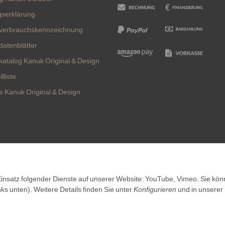
gserklärung
verbrauchskennzeichnung
datenblätter
katalog Kanuk Original & Design
lliste
te Kanuk Original & Design
Vertrag widerrufen
 Einsatz folgender Dienste auf unserer Website: YouTube, Vimeo. Sie kö
nks unten). Weitere Details finden Sie unter
Konfigurieren
und in unserer
©
Kanuk.de
2026