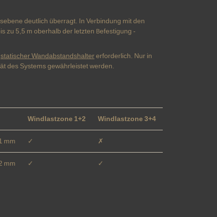
gsebene deutlich überragt. In Verbindung mit den
s zu 5,5 m oberhalb der letzten Befestigung -
n
statischer Wandabstandshalter
erforderlich. Nur in
ität des Systems gewährleistet werden.
Windlastzone 1+2
Windlastzone 3+4
 1 mm
✓
✗
 2 mm
✓
✓