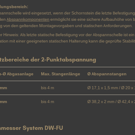
ungsbereich:
annschelle wird eingesetzt, wenn der Schornstein die letzte Befestigun
den
Abspannkomponenten
ermöglicht sie eine sichere Aufbauhöhe von bi
g von den geltenden Montagevorgaben und statischen Anforderungen.
r Hinweis: Als letzte statische Befestigung vor der Abspannschelle ist ei
ion mit einer geeigneten statischen Halterung kann die geprüfte Stabil
tzbereiche der 2-Punktabspannung
n-Ø Abgasanlage
Max. Stangenlänge
Ø Abspannstangen
 mm
bis 4 m
Ø 17,1 x 1,5 mm / Ø 20 x
 mm
bis 4 m
Ø 38,2 x 2 mm / Ø 42,4 x
hmesser System DW-FU