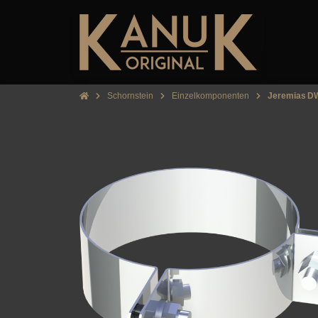
Schornstein
Einzelkomponenten
Jeremias DW