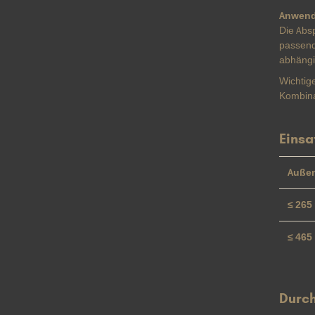
Anwend
Die Absp
passen
abhängi
Wichtige
Kombinat
Einsa
Auße
≤ 265
≤ 465
Durc