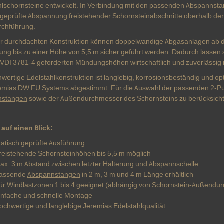
hlschornsteine entwickelt. In Verbindung mit den passenden Abspannsta
h geprüfte Abspannung freistehender Schornsteinabschnitte oberhalb der
chführung.
r durchdachten Konstruktion können doppelwandige Abgasanlagen ab de
ung bis zu einer Höhe von 5,5 m sicher geführt werden. Dadurch lassen 
 VDI 3781-4 geforderten Mündungshöhen wirtschaftlich und zuverlässig r
hwertige Edelstahlkonstruktion ist langlebig, korrosionsbeständig und o
emias DW FU Systems abgestimmt. Für die Auswahl der passenden 2-Pu
nstangen
sowie der Außendurchmesser des Schornsteins zu berücksicht
 auf einen Blick:
tatisch geprüfte Ausführung
reistehende Schornsteinhöhen bis 5,5 m möglich
ax. 3 m Abstand zwischen letzter Halterung und Abspannschelle
assende
Abspannstangen
in 2 m, 3 m und 4 m Länge erhältlich
ür Windlastzonen 1 bis 4 geeignet (abhängig von Schornstein-Außend
infache und schnelle Montage
ochwertige und langlebige Jeremias Edelstahlqualität