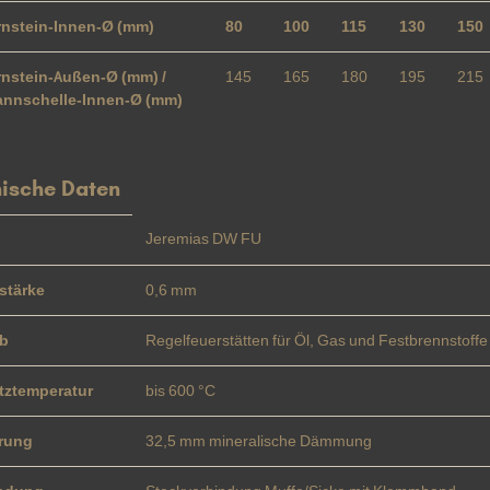
nstein-Innen-Ø (mm)
80
100
115
130
150
nstein-Außen-Ø (mm) /
145
165
180
195
215
nnschelle-Innen-Ø (mm)
ische Daten
Jeremias DW FU
stärke
0,6 mm
eb
Regelfeuerstätten für Öl, Gas und Festbrennstoffe 
tztemperatur
bis 600 °C
erung
32,5 mm mineralische Dämmung