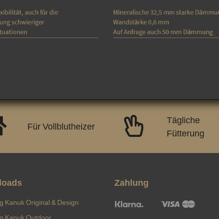
Tägliche
Für Vollblutheizer
Fütterung
loads
Zahlung
ng Kanuk Original & Design
ng Kanuk Outdoor