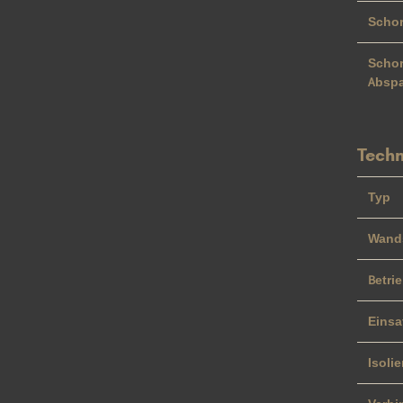
Schor
Schor
Abspa
Techn
Typ
Wand
Betri
Einsa
Isoli