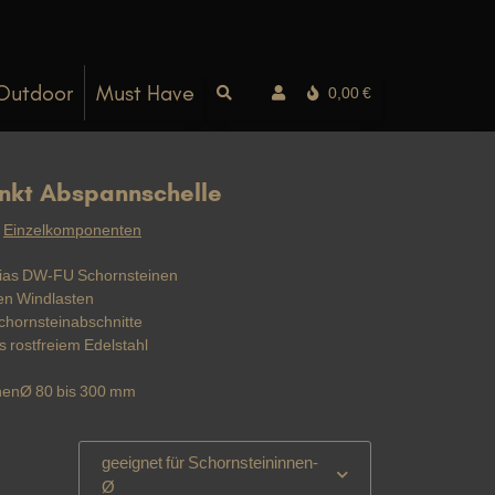
Outdoor
Must Have
0,00 €
nkt Abspannschelle
:
Einzelkomponenten
ias DW-FU Schornsteinen
hen Windlasten
Schornsteinabschnitte
 rostfreiem Edelstahl
nnenØ 80 bis 300 mm
geeignet für Schornsteininnen-
Ø