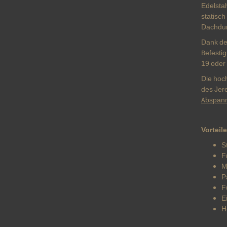
Edelsta
statisc
Dachdur
Dank de
Befestig
19 oder
Die hoc
des Jer
Abspan
Vorteile
S
F
M
P
F
E
H