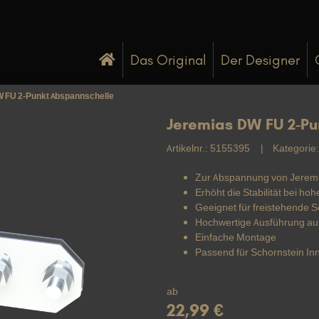
Das Original
Der Designer
 FU 2-Punkt Abspannschelle
Jeremias DW FU 2-Pu
Artikelnr.:
5155395
Kategorie
Zur Abspannung von Jerem
Erhöht die Stabilität bei ho
Geeignet für freistehende 
Hochwertige Ausführung aus
Einfache Montage
Passend für Schornstein I
ab
22,99 €