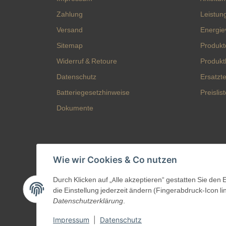
Zahlung
Leistun
Versand
Energie
Sitemap
Produkt
Widerruf & Retoure
Produkt
Datenschutz
Ersatztei
Batteriegesetzhinweise
Preislis
Dokumente
Wie wir Cookies & Co nutzen
Durch Klicken auf „Alle akzeptieren“ gestatten Sie den
die Einstellung jederzeit ändern (Fingerabdruck-Icon li
Datenschutzerklärung
.
Impressum
|
Datenschutz