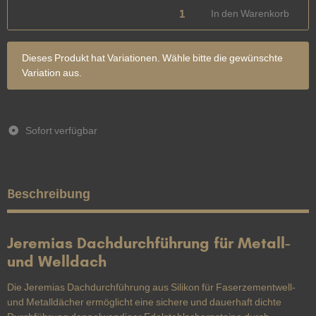
In den Warenkorb
x
Dieses Produkt hat Variationen. Wähle bitte die gewünschte
Variation aus.
Sofort verfügbar
Beschreibung
Jeremias Dachdurchführung für Metall-
und Welldach
Die Jeremias Dachdurchführung aus Silikon für Faserzementwell-
und Metalldächer ermöglicht eine sichere und dauerhaft dichte