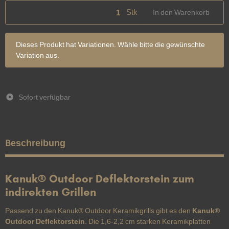
Stk
In den Warenkorb
x
Dieses Produkt hat Variationen. Wähle bitte die gewünschte
Variation aus.
Sofort verfügbar
Beschreibung
Kanuk® Outdoor Deflektorstein zum
indirekten Grillen
Passend zu den Kanuk® Outdoor Keramikgrills gibt es den
Kanuk®
Outdoor Deflektorstein
. Die 1,6-2,2 cm starken Keramikplatten