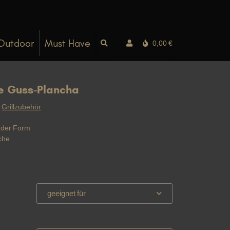
Outdoor
Must Have
0,00 €
e Guss-Plancha
:
Grillzubehör
nder Form
äche
geeignet für