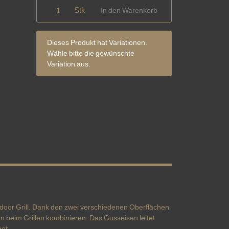
Stk
In den Warenkorb
x
Dieses Produkt hat Variationen.
Wähle bitte die gewünschte
Variation aus.
door Grill. Dank den zwei verschiedenen Oberflächen
n beim Grillen kombinieren. Das Gusseisen leitet
net.